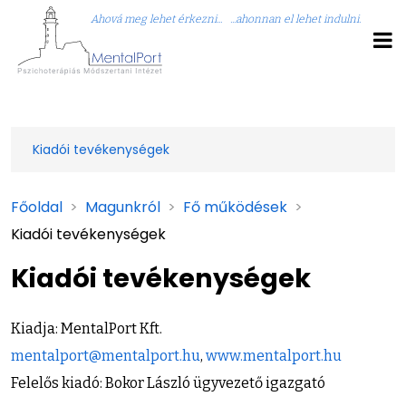
Ahová meg lehet érkezni... ...ahonnan el lehet indulni.
Kiadói tevékenységek
Főoldal
>
Magunkról
>
Fő működések
>
Kiadói tevékenységek
Kiadói tevékenységek
Kiadja: MentalPort Kft.
mentalport@mentalport.hu
,
www.mentalport.hu
Felelős kiadó: Bokor László ügyvezető igazgató