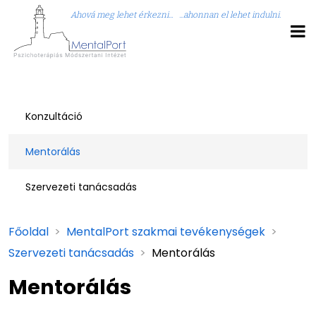
Ahová meg lehet érkezni... ...ahonnan el lehet indulni.
Konzultáció
Mentorálás
Szervezeti tanácsadás
Főoldal
>
MentalPort szakmai tevékenységek
>
Szervezeti tanácsadás
>
Mentorálás
Mentorálás