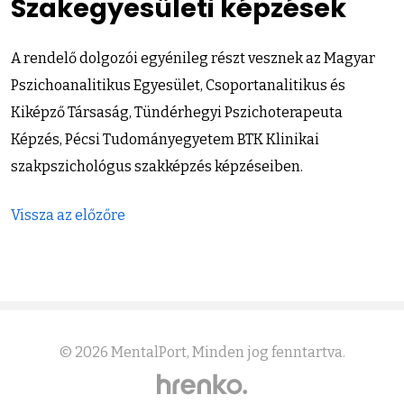
Szakegyesületi képzések
A rendelő dolgozói egyénileg részt vesznek az Magyar
Pszichoanalitikus Egyesület, Csoportanalitikus és
Kiképző Társaság, Tündérhegyi Pszichoterapeuta
Képzés, Pécsi Tudományegyetem BTK Klinikai
szakpszichológus szakképzés képzéseiben.
Vissza az előzőre
© 2026
MentalPort
, Minden jog fenntartva.